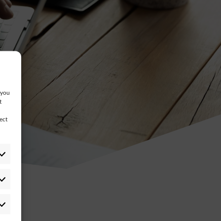
 you
t
ect