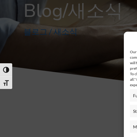
Blog/새소식
블로그 / 새소식
Our 
comp
will
pref
Toggle High Contrast
To c
all.
Toggle Font size
expe
F
St
M