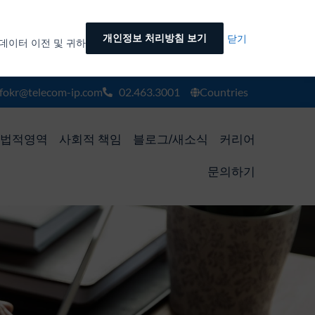
개인정보 처리방침 보기
닫기
데이터 이전 및 귀하
nfokr@telecom-ip.com
02.463.3001
Countries
법적영역
사회적 책임
블로그/새소식
커리어
문의하기