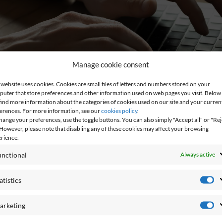
Manage cookie consent
website uses cookies. Cookies are small files of letters and numbers stored on your
uter that store preferences and other information used on web pages you visit. Below
 find more information about the categories of cookies used on our site and your curren
erences. For more information, see our
cookies policy
.
hange your preferences, use the toggle buttons. You can also simply "Accept all" or "Rej
" However, please note that disabling any of these cookies may affect your browsing
rience.
unctional
Always active
atistics
arketing