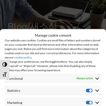
Blog/새소식
Manage cookie consent
블로그 / 새소식
Our website uses cookies. Cookies are small files of letters and numbers stored
on your computer that store preferences and other information used on web
pages you visit. Below you will find more information about the categories of
cookies used on our site and your current preferences. For more information,
see our
cookies policy
.
To change your preferences, use the toggle buttons. You can also simply
Toggle High Contrast
"Accept all" or "Reject all." However, please note that disabling any of these
cookies may affect your browsing experience.
Toggle Font size
Functional
Always active
Statistics
PRESENT
Marketing