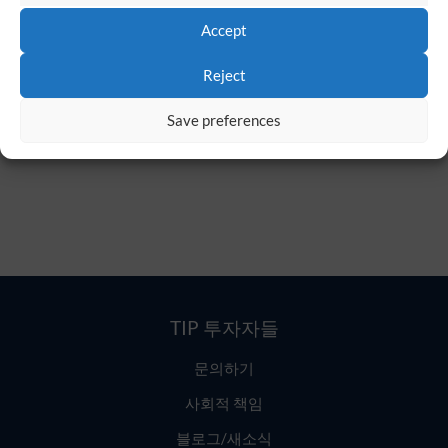
산업은 끊임없이
Accept
변화하고 있습니
Reject
다.
Save preferences
It seems we can not find what you're looking.
TIP 투자자들
문의하기
사회적 책임
블로그/새소식