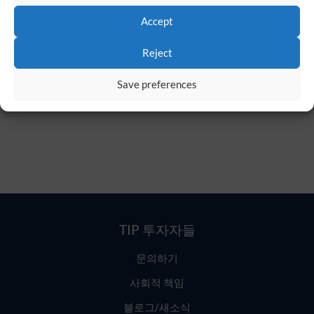
산업은 끊임없이
Accept
변화하고 있습니
Reject
다.
Save preferences
It seems we can not find what you're looking.
TIP 투자자들
문의하기
사회적 책임
블로그/새소식