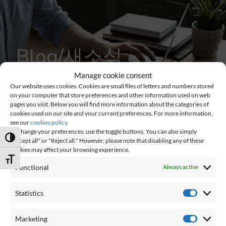
Blog/새소식
Manage cookie consent
블로그 / 새소식
Our website uses cookies. Cookies are small files of letters and numbers stored
on your computer that store preferences and other information used on web
pages you visit. Below you will find more information about the categories of
cookies used on our site and your current preferences. For more information,
see our
cookies policy
.
To change your preferences, use the toggle buttons. You can also simply
Toggle High Contrast
"Accept all" or "Reject all." However, please note that disabling any of these
cookies may affect your browsing experience.
Toggle Font size
Functional
Always active
Statistics
PRESENT
Marketing