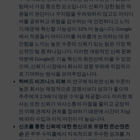
팀에서 가장 중요한 요소입니다. 신뢰가 강한 팀은 직
원들이 판단이나 꾸지람을 두려워하지 않고도 아이디
어를 공유하고 위험을 감수하는 데 안전하다고 느끼
기 때문에 혁신할 가능성이 32% 더 높습니다. Google
에서 직원들이 아이디어를 자유롭게 논의하는 데 편
안함을 느끼는 높은 수준의 신뢰가 있는 팀은 가장 혁
신적인 팀 중 하나입니다. 이러한 개방적인 신뢰 문화
덕분에 Google은 기술 혁신의 최전선에 머물 수 있었
으며, 신뢰가 시장에서 회사의 경쟁 우위에 직접적으
로 기여하는 방식을 보여주었습니다.
하버드
비즈니스
리뷰
의 연구에 따르면 신뢰 수준이
높은 회사는 재정적으로 경쟁사보다 성과가 좋으며
주주에게 2.5배 더 많은 수익을 제공합니다. 이러한 회
사는 또한 신뢰가 의사소통의 마찰을 줄이고 긍정적
인 이해 관계자 관계를 장려하기 때문에 시간이 지남
에 따라 수입과 이익 마진이 더 높습니다.
신조를
통한
신뢰에
대한
헌신으로
유명한
존슨앤존
슨
은 주주 수익률에서 지속적으로 우수한 성과를 거