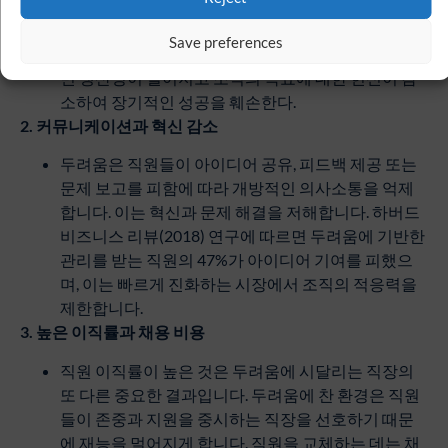
Global Workplace(2022) 데이터에 따르면 직원의
85%가 직장에서 완전히 참여하지 않으며, 독성적인
Save preferences
관리 스타일은 종종 이탈을 악화시킨다. 사기가 낮으
면 생산성이 떨어지고 조직의 목표에 대한 헌신이 감
소하여 장기적인 성공을 훼손한다.
2.
커뮤니케이션과
혁신
감소
두려움은 직원들이 아이디어 공유, 피드백 제공 또는
문제 보고를 피함에 따라 개방적인 의사소통을 억제
합니다. 이는 혁신과 문제 해결을 저해합니다. 하버드
비즈니스 리뷰(2018) 연구에 따르면 두려움에 기반한
관리를 받는 직원의 47%가 아이디어 기여를 피했으
며, 이는 빠르게 진화하는 시장에서 조직의 적응력을
제한합니다.
3.
높은
이직률과
채용
비용
직원 이직률이 높은 것은 두려움에 시달리는 직장의
또 다른 중요한 결과입니다. 두려움에 찬 환경은 직원
들이 존중과 지원을 중시하는 직장을 선호하기 때문
에 재능을 멀어지게 합니다. 직원을 교체하는 데는 채