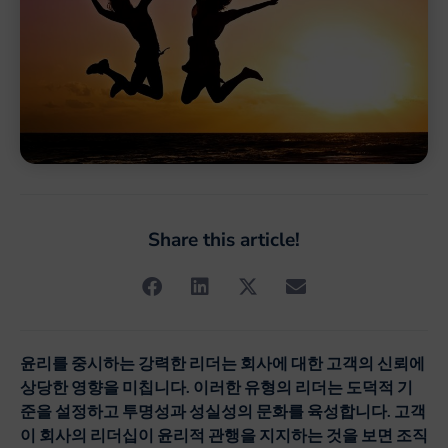
Share this article!
윤리를
중시하는
강력한
리더는
회사에
대한
고객의
신뢰에
상당한
영향을
미칩니다
.
이러한
유형의
리더는
도덕적
기
준을
설정하고
투명성과
성실성의
문화를
육성합니다
.
고객
이
회사의
리더십이
윤리적
관행을
지지하는
것을
보면
조직