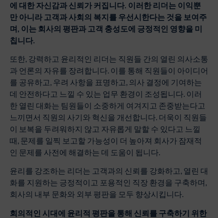
에
대한
자신감과
신뢰가
커집니다
.
이러한
리더는
이익뿐
만
아니라
고객과
사회의
복지를
우선시한다는
것을
보여주
며
,
이는
회사의
평판과
고객
충성도에
긍정적인
영향을
미
칩니다
.
또한, 강력하고 윤리적인 리더는 직원들 간의 열린 의사소통
과 언론의 자유를 장려합니다. 이를 통해 직원들이 아이디어
를 공유하고, 우려 사항을 표명하고, 의사 결정에 기여하는
데 안전하다고 느낄 수 있는 업무 환경이 조성됩니다. 이러
한 열린 대화는 팀원들이 소중하게 여겨지고 존중받는다고
느끼면서 직원의 사기와 혁신을 개선합니다. 더욱이 직원들
이 보복을 두려워하지 않고 자유롭게 말할 수 있다고 느낄
때, 문제를 일찍 보고할 가능성이 더 높아져 회사가 잠재적
인 문제를 사전에 해결하는 데 도움이 됩니다.
윤리를 강조하는 리더는 고객과의 신뢰를 강화하고, 열린 대
화를 지원하는 긍정적이고 포용적인 직장 환경을 구축하며,
회사의 내부 문화와 외부 평판을 모두 향상시킵니다.
회의적인
시대에
윤리적
평판을
통해
신뢰를
구축하기
위한