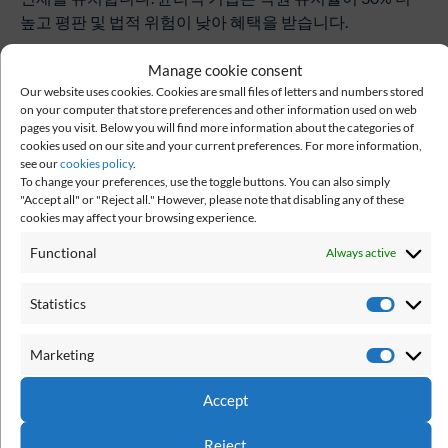
높고 평판 및 법적 위험이 낮아 혜택을 받습니다.
윤리적 평판을 구축하는 것은 좋은 관행일 뿐만 아니라 회의
Manage cookie consent
주의로 정의되는 시대에 신뢰를 기르는 데 필수적입니다. 투
Our website uses cookies. Cookies are small files of letters and numbers stored
명성, 책임성, 책임을 우선시하는 회사는 고객 충성도를 높
on your computer that store preferences and other information used on web
pages you visit. Below you will find more information about the categories of
일 뿐만 아니라 회복성 있고 지속 가능한 성장을 위한 입지
cookies used on our site and your current preferences. For more information,
를 굳건히 합니다.
see our
cookies policy
.
To change your preferences, use the toggle buttons. You can also simply
직원이
관리자를
두려워하는
것이
사업에
좋은가요
?
"Accept all" or "Reject all." However, please note that disabling any of these
cookies may affect your browsing experience.
직장에서 두려움의 문화는 일반적으로 사업 성공에 해롭습
Functional
Always active
니다. 연구에 따르면 두려움에 기반한 관리가 직원의 웰빙을
손상시킬 뿐만 아니라 생산성, 사기, 유지에 부정적인 영향
Statistics
을 미치는 것으로 나타났습니다. 이는 번창하는 조직의 핵심
요소입니다. 그 이유는 다음과 같습니다.
Marketing
1.
사기
저하
및
직무
만족도
감소
Accept
직원들이 관리자를 두려워하면 사기가 급격히 떨어져
불만족과 이탈로 이어진다. Gallup의 State of the
Reject